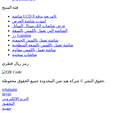
فئة المنتج
شاشة LCD مربعة بدقة 8K
امتدت شاشة العرض
عرض شاشات الكريستال السائل
الشاشة التي تعمل باللمس بالسعة
زر Gamimg
شاشة تعمل باللمس الجمعية
شاشة تعمل باللمس بالسعة السطحية
شاشة تعمل باللمس مقاوم
شاشات منحنية
رمز ريال قطري
حقوق النشر © شركة هيد صن المحدودة جميع الحقوق محفوظة.
whatsapp
skype
البريد الإلكتروني
التحقيق
حقيبة