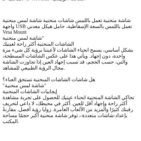
شاشة منحنية تعمل باللمس شاشات منحنية شاشة لمس منحنية
واجهة USB تعمل باللمس بالسعة الإسقاطية، حامل هيكل معدني
Vesa Mount
شاشة لمس منحنية"
الشاشات المنحنية أكثر راحة لعينيك
بشكل أساسي، يسمح انحناء الشاشات لأعيننا برؤية كل شيء مرة
واحدة، دون إجهاد. ويأتي هذا على عكس الشاشات المسطحة،
والتي، حسب الحجم، قد تسبب إجهاد العين إذا تجاوزت الشاشة
مجال الرؤية الطبيعي للمشاهد.
هل شاشات الشاشات المنحنية تستحق العناء؟
"شاشة لمس منحنية"
إيجابيات الشاشات المنحنية
تحاكي الشاشة المنحنية انحناء عينيك للحصول على تجربة مشاهدة
أكثر راحة وإجهاد أقل للعين. أكثر في محيطك، لا داعي لتحريف
رقبتك كثيرًا والمزيد من الألعاب الغامرة. زوايا رؤية أفضل. مقارنةً
بإعداد-شاشات متعددة-، توفر شاشة منحنية أكبر حجمًا مساحة
المكتب.