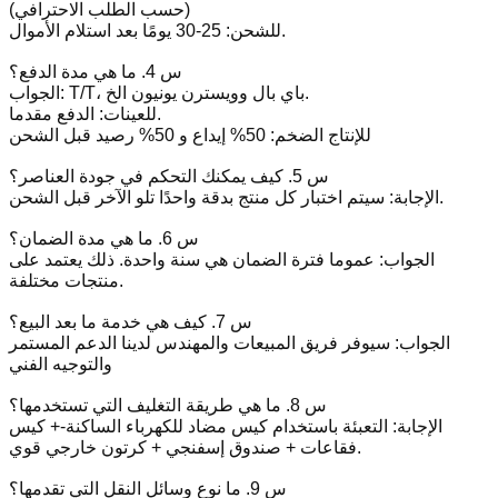
(حسب الطلب الاحترافي)
للشحن: 25-30 يومًا بعد استلام الأموال.
س 4. ما هي مدة الدفع؟
الجواب: T/T، باي بال وويسترن يونيون الخ.
للعينات: الدفع مقدما.
للإنتاج الضخم: 50% إيداع و 50% رصيد قبل الشحن
س 5. كيف يمكنك التحكم في جودة العناصر؟
الإجابة: سيتم اختبار كل منتج بدقة واحدًا تلو الآخر قبل الشحن.
س 6. ما هي مدة الضمان؟
الجواب: عموما فترة الضمان هي سنة واحدة. ذلك يعتمد على
منتجات مختلفة.
س 7. كيف هي خدمة ما بعد البيع؟
الجواب: سيوفر فريق المبيعات والمهندس لدينا الدعم المستمر
والتوجيه الفني
س 8. ما هي طريقة التغليف التي تستخدمها؟
الإجابة: التعبئة باستخدام كيس مضاد للكهرباء الساكنة-+ كيس
فقاعات + صندوق إسفنجي + كرتون خارجي قوي.
س 9. ما نوع وسائل النقل التي تقدمها؟