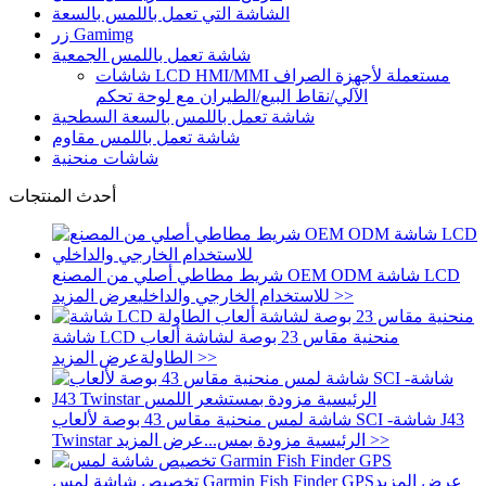
الشاشة التي تعمل باللمس بالسعة
زر Gamimg
شاشة تعمل باللمس الجمعية
شاشات LCD HMI/MMI مستعملة لأجهزة الصراف
الآلي/نقاط البيع/الطيران مع لوحة تحكم
شاشة تعمل باللمس بالسعة السطحية
شاشة تعمل باللمس مقاوم
شاشات منحنية
أحدث المنتجات
شريط مطاطي أصلي من المصنع OEM ODM شاشة LCD
عرض المزيد >>
للاستخدام الخارجي والداخلي
شاشة LCD منحنية مقاس 23 بوصة لشاشة ألعاب
عرض المزيد >>
الطاولة
شاشة لمس منحنية مقاس 43 بوصة لألعاب SCI -شاشة J43
عرض المزيد >>
Twinstar الرئيسية مزودة بمس...
عرض المزيد
تخصيص شاشة لمس Garmin Fish Finder GPS