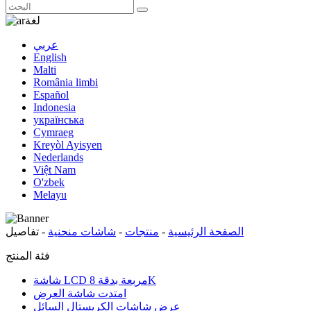
لغة
عربي
English
Malti
România limbi
Español
Indonesia
українська
Cymraeg
Kreyòl Ayisyen
Nederlands
Việt Nam
O'zbek
Melayu
الصفحة الرئيسية
-
منتجات
-
شاشات منحنية
-
تفاصيل
فئة المنتج
شاشة LCD مربعة بدقة 8K
امتدت شاشة العرض
عرض شاشات الكريستال السائل