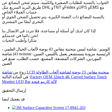
الجواب: بالنسبة للطلبات الصغيرة والكمية، سيتم شحن البضائع عن
طريق البريد السريع مثل DHL وTNT وFedex وUPS وEMS مع
حساب العملاء الخاص.
بالنسبة للبضائع ذات التعبئة الكبيرة، يتم تحصيل الشحن الجوي أو
البحري أيضًا من المشتري.
إذا كان لديك أي أسئلة أو مساعدة، فلا تتردد في الاتصال بنا!
نحن دائما في خدمتكم!
شكرا وأطيب التحيات
الوسم : شاشة لمس منحنية مقاس 43 بوصة لألعاب الخيال العلمي -
شاشة j43 twinstar الرئيسية مزودة بمستشعر يعمل باللمس، الصين،
الموردين، الشركات المصنعة، المصنع، حسب الطلب، صنع في
الصين
شاشة LCD منحنية مقاس 23 بوصة لشاشة ألعاب الطاولة
زوج من:
Factory OEM 32inch 4K Curved Surface Touch
في المادة التالية :
Monitor LED Bar لآلة كازينو فتحة
إرسال التحقيق
قد يعجبك ايضا